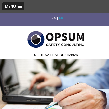
MENU
|
CA
ES
618 52 11 73
Clientes