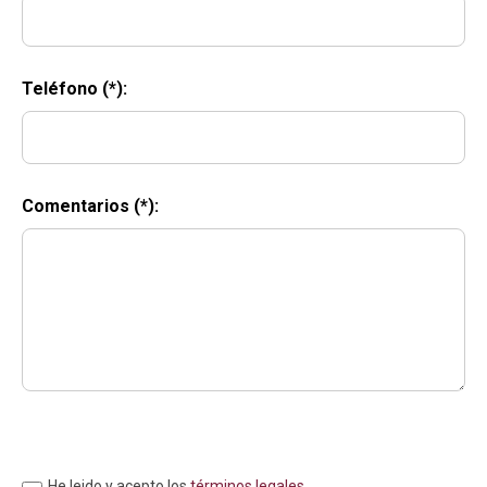
Teléfono (*):
Comentarios (*):
He leido y acepto los
términos legales