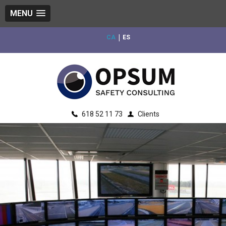
MENU
|
CA
ES
618 52 11 73
Clients